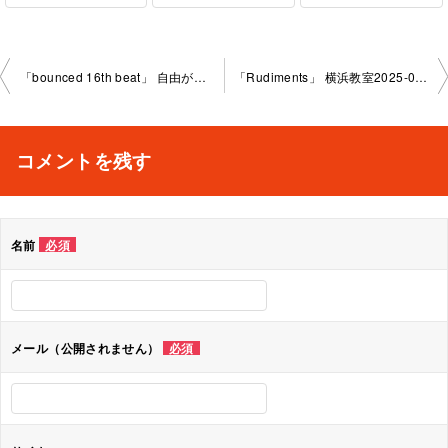
投
「bounced 16th beat」 自由が丘教室2025-05-28-no0009- 1035
「Rudiments」 横浜教室2025-06-04-no0009-1030
稿
ナ
コメントを残す
ビ
ゲ
名前
必須
ー
シ
ョ
メール（公開されません）
必須
ン