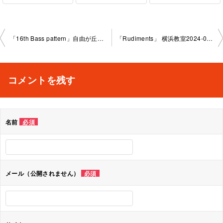
投
「16th Bass pattern」自由が丘教室2024-09-25-no0009- 1035
「Rudiments」 横浜教室2024-09-26-no0009-1030
稿
ナ
コメントを残す
ビ
ゲ
名前
必須
ー
シ
ョ
メール（公開されません）
必須
ン