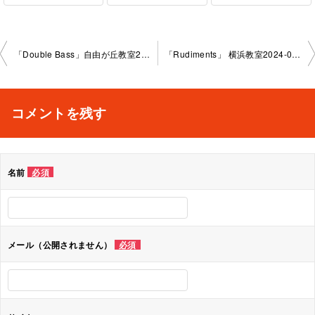
投
「Double Bass」自由が丘教室2024-08-15-no0009- 1034
「Rudiments」 横浜教室2024-08-08-no0009-1031
稿
ナ
コメントを残す
ビ
ゲ
名前
必須
ー
シ
ョ
メール（公開されません）
必須
ン