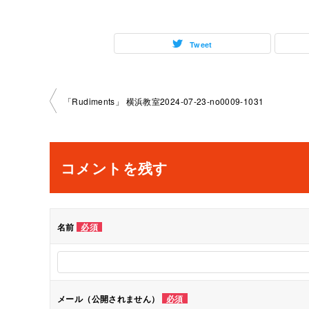
Tweet
投
「Rudiments」 横浜教室2024-07-23-no0009-1031
稿
ナ
コメントを残す
ビ
ゲ
名前
必須
ー
シ
メール（公開されません）
必須
ョ