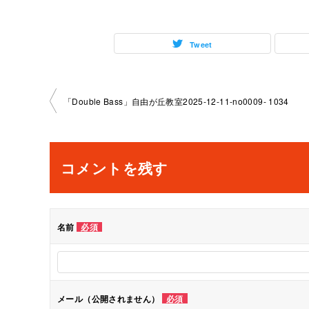
Tweet
投
「Double Bass」自由が丘教室2025-12-11-no0009- 1034
稿
ナ
コメントを残す
ビ
ゲ
名前
必須
ー
シ
メール（公開されません）
必須
ョ