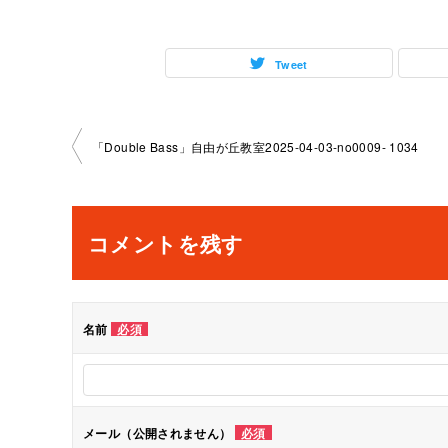
Tweet
投
「Double Bass」自由が丘教室2025-04-03-no0009- 1034
稿
ナ
コメントを残す
ビ
ゲ
名前
必須
ー
シ
メール（公開されません）
必須
ョ