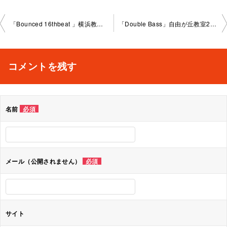
投
「Bounced 16thbeat 」横浜教室2023-5-8-no0009-1029
「Double Bass」自由が丘教室2023-5-11-no0009-1 034
稿
ナ
コメントを残す
ビ
ゲ
名前
必須
ー
シ
ョ
メール（公開されません）
必須
ン
サイト