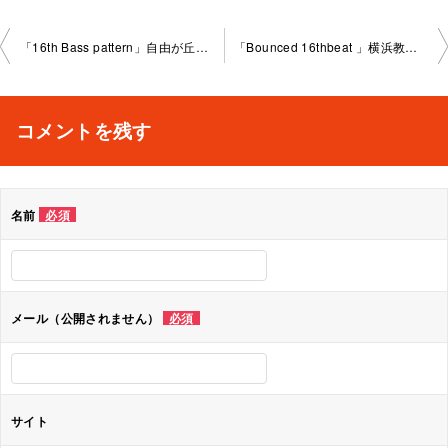
投
「16th Bass pattern」自由が丘教室2023-3-20-no0009-1 035
「Bounced 16thbeat 」横浜教室2023-3-27.-no0009-1029
稿
ナ
コメントを残す
ビ
ゲ
名前
必須
ー
シ
ョ
メール（公開されません）
必須
ン
サイト