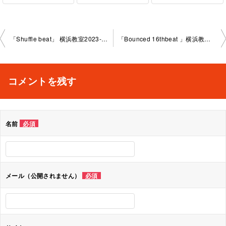
投
「Shuffle beat」 横浜教室2023-6-10-no0009-1030
「Bounced 16thbeat 」横浜教室2023-6-17-no0009-1029
稿
ナ
コメントを残す
ビ
ゲ
名前
必須
ー
シ
ョ
メール（公開されません）
必須
ン