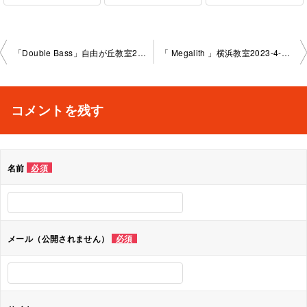
投
「Double Bass」自由が丘教室2023-3-23-no0009-1 034
「 Megalith 」横浜教室2023-4-4-no0009-1031
稿
ナ
コメントを残す
ビ
ゲ
名前
必須
ー
シ
ョ
メール（公開されません）
必須
ン