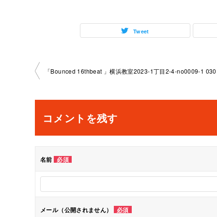
Tweet
投
「Bounced 16thbeat 」横浜教室2023-1丁目2-4-no0009-1 030
稿
ナ
コメントを残す
ビ
ゲ
名前
必須
ー
シ
メール（公開されません）
必須
ョ