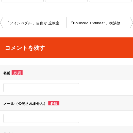
投
「ツインペダル 」自由が 丘教室2023-2-9-no0009-1034
「Bounced 16thbeat 」横浜教室2023-2-13-no0009-1029
稿
ナ
コメントを残す
ビ
ゲ
名前
必須
ー
シ
ョ
メール（公開されません）
必須
ン