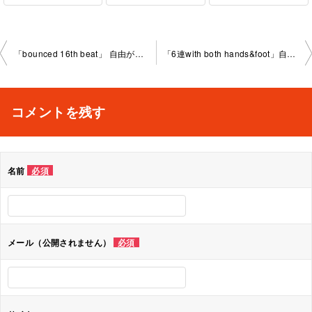
投
「bounced 16th beat」 自由が丘教室2025-08-26-no0009- 1035
「6連with both hands&foot」自由が丘教室 2025-08-29-no0009-1036
稿
ナ
コメントを残す
ビ
ゲ
名前
必須
ー
シ
ョ
メール（公開されません）
必須
ン