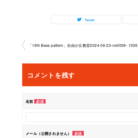
Tweet
投
「16th Bass pattern」自由が丘教室2024-06-23-no0009- 1036
稿
ナ
コメントを残す
ビ
ゲ
名前
必須
ー
シ
メール（公開されません）
必須
ョ