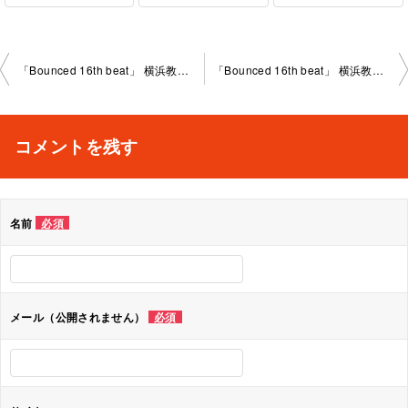
投
「Bounced 16th beat」 横浜教室2024-04-06-no0009-1030
「Bounced 16th beat」 横浜教室2024-04-08-no0009-1031.
稿
ナ
コメントを残す
ビ
ゲ
名前
必須
ー
シ
ョ
メール（公開されません）
必須
ン