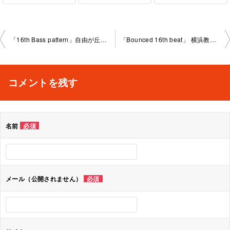
投
「16th Bass pattern」自由が丘教室2024-01-24-no0009- 1036
「Bounced 16th beat」 横浜教室2024-01-27-no0009-1030
稿
ナ
コメントを残す
ビ
ゲ
名前
必須
ー
シ
ョ
メール（公開されません）
必須
ン