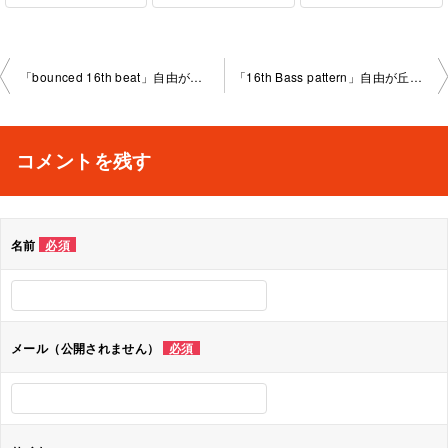
投
「bounced 16th beat」自由が丘教室2024-11-17-no0009- 1036
「16th Bass pattern」自由が丘教室2024-11-26-no0009- 1035
稿
ナ
コメントを残す
ビ
ゲ
名前
必須
ー
シ
ョ
メール（公開されません）
必須
ン