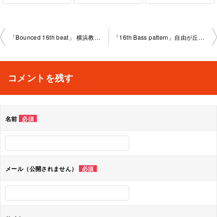
投
「Bounced 16th beat」 横浜教室2024-04-08-no0009-1031.
「16th Bass pattern」自由が丘教室2024-04-21-no0009- 1036
稿
ナ
コメントを残す
ビ
ゲ
名前
必須
ー
シ
ョ
メール（公開されません）
必須
ン