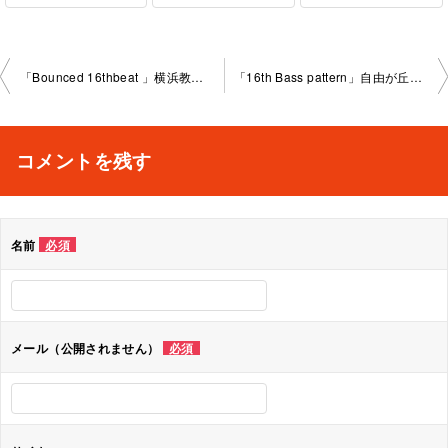
投
「Bounced 16thbeat 」横浜教室2023-7-15-no0009-1029
「16th Bass pattern」自由が丘教室2023-7-21-no0009-1 036
稿
ナ
コメントを残す
ビ
ゲ
名前
必須
ー
シ
ョ
メール（公開されません）
必須
ン