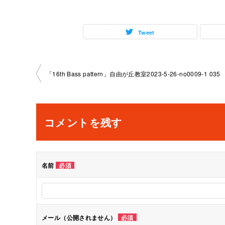
Tweet
投
「16th Bass pattern」自由が丘教室2023-5-26-no0009-1 035
稿
ナ
コメントを残す
ビ
ゲ
名前
必須
ー
シ
メール（公開されません）
必須
ョ