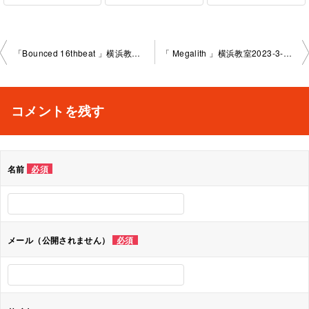
投
「Bounced 16thbeat 」横浜教室2023-3-13-no0009-1029
「 Megalith 」横浜教室2023-3-18-no0009-1031
稿
ナ
コメントを残す
ビ
ゲ
名前
必須
ー
シ
ョ
メール（公開されません）
必須
ン