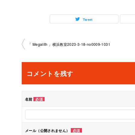
Tweet
投
「 Megalith 」横浜教室2023-3-18-no0009-1031
稿
ナ
コメントを残す
ビ
ゲ
名前
必須
ー
シ
メール（公開されません）
必須
ョ