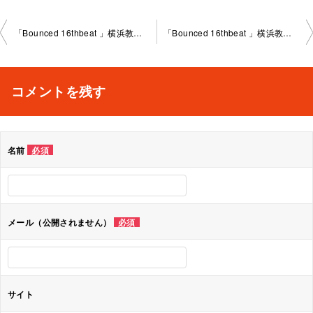
投
「Bounced 16thbeat 」横浜教室2023-1-4-no0009-1030
「Bounced 16thbeat 」横浜教室2023-1丁目2-4-no0009-1 030
稿
ナ
コメントを残す
ビ
ゲ
名前
必須
ー
シ
ョ
メール（公開されません）
必須
ン
サイト