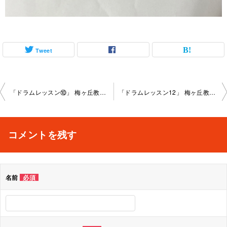
Tweet
投
「ドラムレッスン⑩」 梅ヶ丘教室 2023-9-27-­no0050-­1131
「ドラムレッスン12」 梅ヶ丘教室 2023-10-24-­no0050-­1131
稿
ナ
コメントを残す
ビ
ゲ
名前
必須
ー
シ
ョ