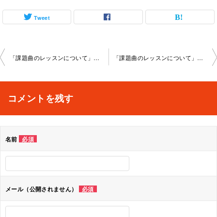
Tweet
投
「課題曲のレッスンについて」柏教室2025-1-18-no00012-1039
「課題曲のレッスンについて」柏教室2025-2-15-no00012-1039
稿
ナ
コメントを残す
ビ
ゲ
名前
必須
ー
シ
ョ
メール（公開されません）
必須
ン