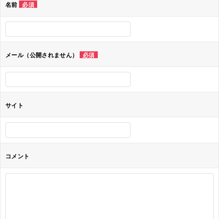
名前
必須
ー
シ
ョ
メール（公開されません）
必須
ン
サイト
コメント