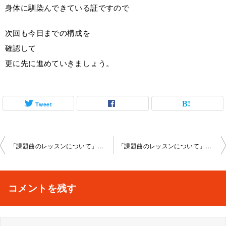
身体に馴染んできている証ですので
次回も今日までの構成を
確認して
更に先に進めていきましょう。
Tweet
投
「課題曲のレッスンについて」柏教室2024-02-17-no00012-1039
「課題曲のレッスンについて」柏教室2024-03-09-no00012-1039
稿
ナ
コメントを残す
ビ
ゲ