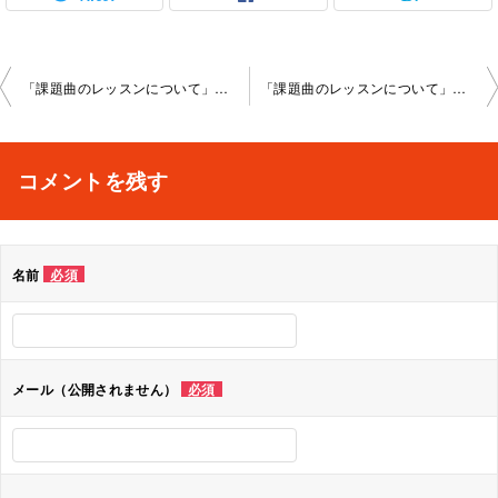
投
「課題曲のレッスンについて」柏教室2021-07-23-no00012-1039
「課題曲のレッスンについて」柏教室2021-08-27-no00012-1039
稿
ナ
コメントを残す
ビ
ゲ
名前
必須
ー
シ
ョ
メール（公開されません）
必須
ン