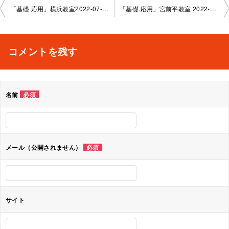
投
「基礎.応用」横浜教室2022-07-0 4–0006-1083
「基礎.応用」宮前平教室 2022-07-27–0006-1083
稿
ナ
コメントを残す
ビ
ゲ
名前
必須
ー
シ
ョ
メール（公開されません）
必須
ン
サイト