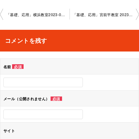
投
「基礎、応用」横浜教室2023-08-2 4–no0006-1017
「基礎、応用」宮前平教室 2023-09-08–no0006-1083
稿
ナ
コメントを残す
ビ
ゲ
名前
必須
ー
シ
ョ
メール（公開されません）
必須
ン
サイト