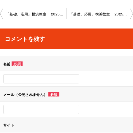
投
「基礎、応用」横浜教室 2025-08-19–no0006-1017
「基礎、応用」横浜教室 2025-09-09–no0006-1017
稿
ナ
コメントを残す
ビ
ゲ
名前
必須
ー
シ
ョ
メール（公開されません）
必須
ン
サイト