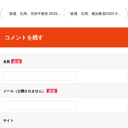
投
「基礎、応用」宮前平教室 2023-09-08–no0006-1083
「基礎、応用」横浜教室2023-09-2 9–no0006-1017
稿
ナ
コメントを残す
ビ
ゲ
名前
必須
ー
シ
ョ
メール（公開されません）
必須
ン
サイト