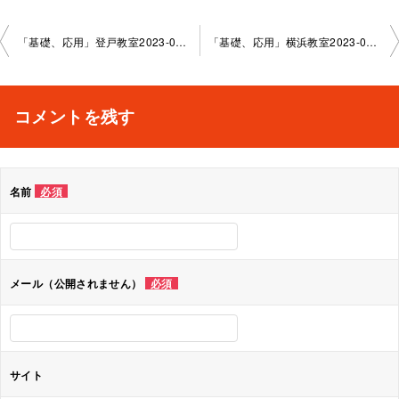
投
「基礎、応用」登戸教室2023-06-2 7–no0006-1127
「基礎、応用」横浜教室2023-07-1 1–no0006-1017
稿
ナ
コメントを残す
ビ
ゲ
名前
必須
ー
シ
ョ
メール（公開されません）
必須
ン
サイト