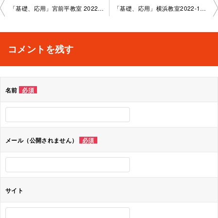
投
「基礎、応用」宮前平教室 2022-11-02–no0006-1089
「基礎、応用」横浜教室2022-11-1 1–no0006-1017
稿
ナ
コメントを残す
ビ
ゲ
名前
必須
ー
シ
ョ
メール（公開されません）
必須
ン
サイト