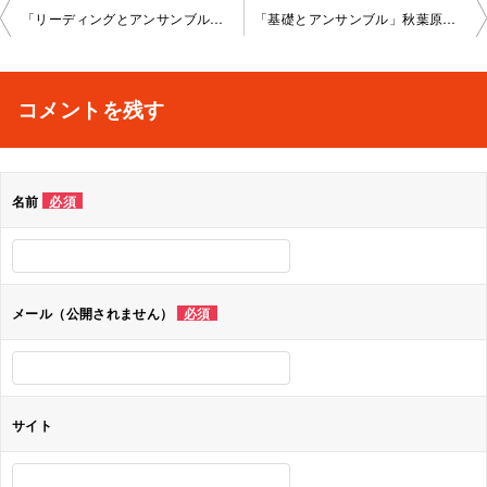
投
「リーディングとアンサンブル」新宿教室 2022-01-19-no0008-1028
「基礎とアンサンブル」秋葉原教室 2022-01-27-no0008-1027
稿
ナ
コメントを残す
ビ
ゲ
名前
必須
ー
シ
ョ
メール（公開されません）
必須
ン
サイト