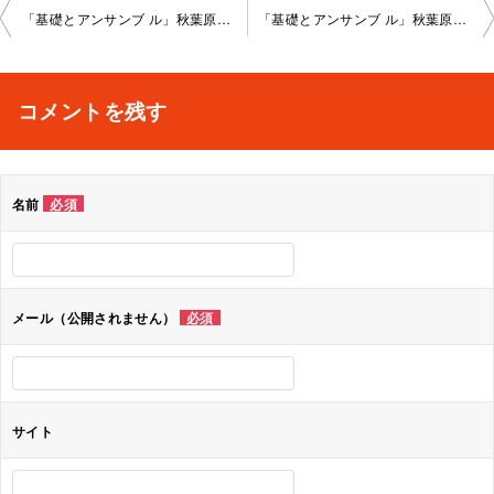
投
「基礎とアンサンブ ル」秋葉原教室202 4-03-08-no0008-1023
「基礎とアンサンブ ル」秋葉原教室202 4-03-27-no0008-1024
稿
ナ
コメントを残す
ビ
ゲ
名前
必須
ー
シ
ョ
メール（公開されません）
必須
ン
サイト