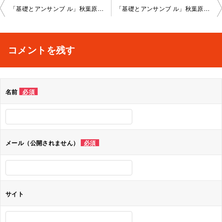
投
「基礎とアンサンブ ル」秋葉原教室202 5-01-22-no0008-1023
「基礎とアンサンブ ル」秋葉原教室202 5-01-28-no0008-1125
稿
ナ
コメントを残す
ビ
ゲ
名前
必須
ー
シ
ョ
メール（公開されません）
必須
ン
サイト