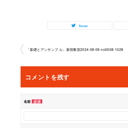
Tweet
投
「基礎とアンサンブ ル」新宿教室2024-08-09-no0008-1028
稿
ナ
コメントを残す
ビ
ゲ
名前
必須
ー
シ