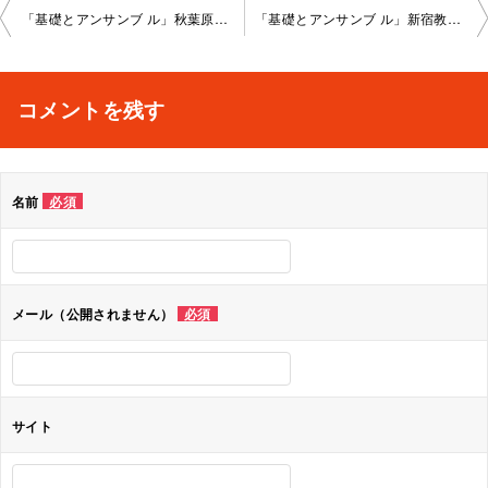
投
「基礎とアンサンブ ル」秋葉原教室202 4-06-12-no0008-1125
「基礎とアンサンブ ル」新宿教室2024-06-21-no0008-1028
稿
ナ
コメントを残す
ビ
ゲ
名前
必須
ー
シ
ョ
メール（公開されません）
必須
ン
サイト