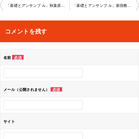
投
「基礎とアンサンブ ル」秋葉原教室202 4-01-10-no0008-1024
「基礎とアンサンブ ル」新宿教室2024-01-10-no0008-1028
稿
ナ
コメントを残す
ビ
ゲ
名前
必須
ー
シ
ョ
メール（公開されません）
必須
ン
サイト