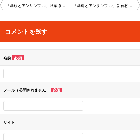
投
「基礎とアンサンブ ル」秋葉原教室202 3-12-20-no0008-1025
「基礎とアンサンブ ル」新宿教室2023-12-22-no0008-1028
稿
ナ
コメントを残す
ビ
ゲ
名前
必須
ー
シ
ョ
メール（公開されません）
必須
ン
サイト