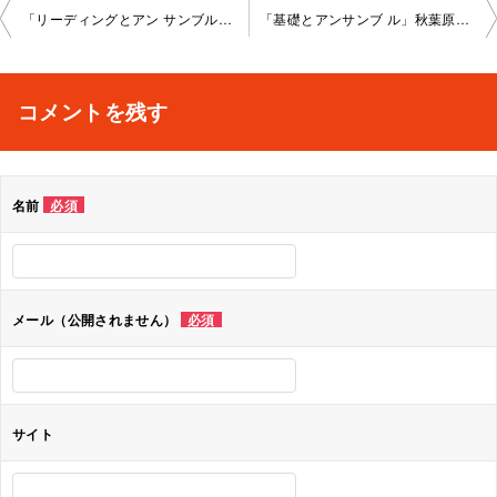
投
「リーディングとアン サンブル」新宿教室2 023-07-07-no0008-1028
「基礎とアンサンブ ル」秋葉原教室202 3-07-12-no0008-1025
稿
ナ
コメントを残す
ビ
ゲ
名前
必須
ー
シ
ョ
メール（公開されません）
必須
ン
サイト