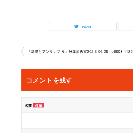
Tweet
投
「基礎とアンサンブ ル」秋葉原教室202 3-06-28-no0008-1125
稿
ナ
コメントを残す
ビ
ゲ
名前
必須
ー
シ