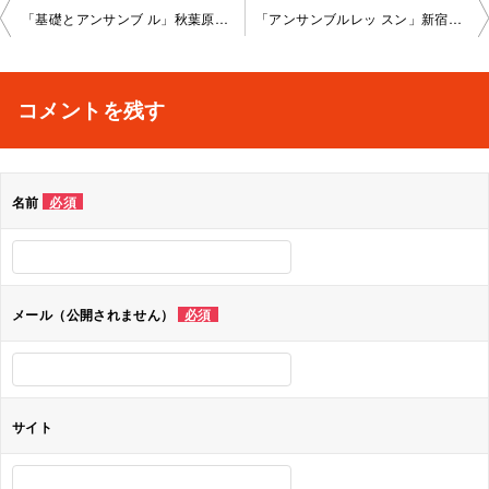
投
「基礎とアンサンブ ル」秋葉原教室202 3-06-16-no0008-1023
「アンサンブルレッ スン」新宿教室202 3-06-23-no0008-1021
稿
ナ
コメントを残す
ビ
ゲ
名前
必須
ー
シ
ョ
メール（公開されません）
必須
ン
サイト