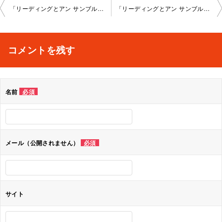
投
「リーディングとアン サンブル」新宿教室2 022-12-02-no0008-1028
「リーディングとアン サンブル」新宿教室2 022-12-09-no0008-1028
稿
ナ
コメントを残す
ビ
ゲ
名前
必須
ー
シ
ョ
メール（公開されません）
必須
ン
サイト