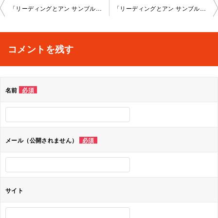
投
「リーディングとアン サンブル」新宿教室2 022-09-23-no0008-1028
「リーディングとアン サンブル」新宿教室2 022-09-23-no0008-1028
稿
ナ
コメントを残す
ビ
ゲ
名前
必須
ー
シ
ョ
メール（公開されません）
必須
ン
サイト