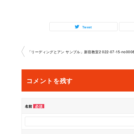
Tweet
投
「リーディングとアン サンブル」新宿教室2 022-07-15-no0008-
稿
ナ
コメントを残す
ビ
ゲ
名前
必須
ー
シ