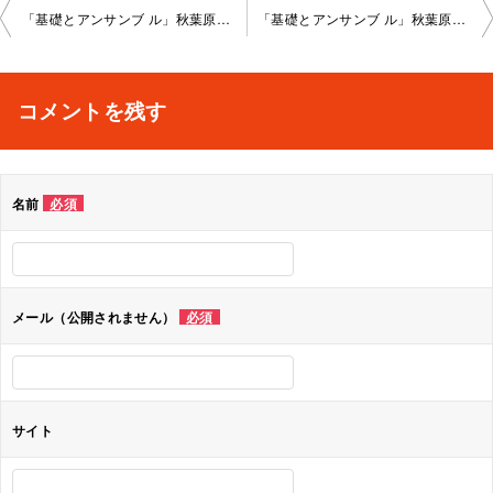
投
「基礎とアンサンブ ル」秋葉原教室202 2-05-31-no0008-1025
「基礎とアンサンブ ル」秋葉原教室202 2-05-31-no0008-1023
稿
ナ
コメントを残す
ビ
ゲ
名前
必須
ー
シ
ョ
メール（公開されません）
必須
ン
サイト