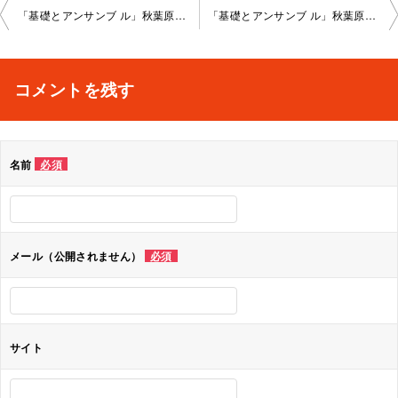
投
「基礎とアンサンブ ル」秋葉原教室202 2-04-26-no0008-1027
「基礎とアンサンブ ル」秋葉原教室202 2-05-10-no0008-1024
稿
ナ
コメントを残す
ビ
ゲ
名前
必須
ー
シ
ョ
メール（公開されません）
必須
ン
サイト