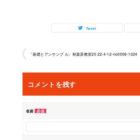
Tweet
投
「基礎とアンサンブ ル」秋葉原教室20 22-4-12-no0008-1024
稿
ナ
コメントを残す
ビ
ゲ
名前
必須
ー
シ