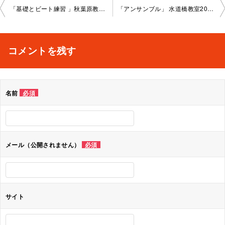
投
「基礎とビート練習 」秋葉原教室2022-02-08-no0008-1024
「アンサンブル」 水道橋教室2022-02-16-no0008-1021
稿
ナ
コメントを残す
ビ
ゲ
名前
必須
ー
シ
ョ
メール（公開されません）
必須
ン
サイト